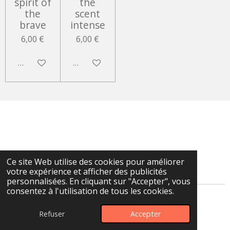
spirit of
the
the
scent
brave
intense
6,00 €
6,00 €
Ajouter au panier
Ajouter au panier
Ce site Web utilise des cookies pour améliorer
votre expérience et afficher des publicités
personnalisées. En cliquant sur "Accepter", vous
consentez à l'utilisation de tous les cookies.
© 2025 La boutique de Nesquik & ses copines
Refuser
Accepter
Propulsé par
Webador