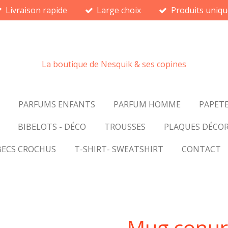
Livraison rapide
Large choix
Produits uniqu
La boutique de Nesquik & ses copines
PARFUMS ENFANTS
PARFUM HOMME
PAPETE
BIBELOTS - DÉCO
TROUSSES
PLAQUES DÉCOR
BECS CROCHUS
T-SHIRT- SWEATSHIRT
CONTACT
Mug conure