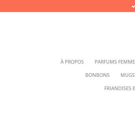
Passer
au
contenu
principal
À PROPOS
PARFUMS FEMME
BONBONS
MUGS
FRIANDISES 