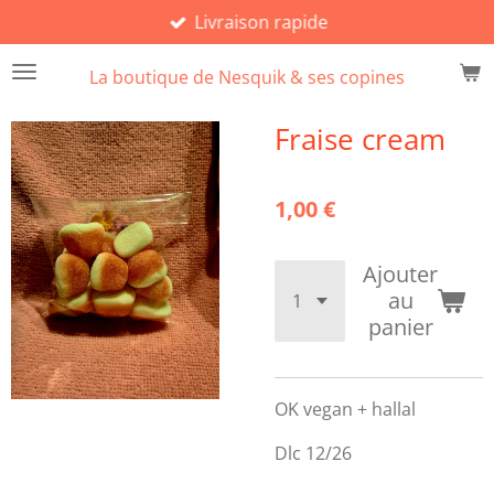
Livraison rapide
Passer
au
La boutique de Nesquik & ses copines
contenu
principal
Fraise cream
1,00 €
Ajouter
au
panier
OK vegan + hallal
Dlc 12/26