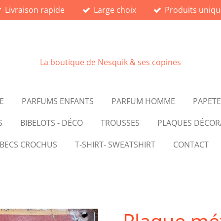
Livraison rapide
Large choix
Produits uniqu
La boutique de Nesquik & ses copines
E
PARFUMS ENFANTS
PARFUM HOMME
PAPETE
S
BIBELOTS - DÉCO
TROUSSES
PLAQUES DÉCOR
 BECS CROCHUS
T-SHIRT- SWEATSHIRT
CONTACT
Plaque mét