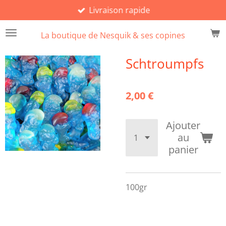
Livraison rapide
Passer
au
La boutique de Nesquik & ses copines
contenu
principal
Schtroumpfs
2,00 €
Ajouter
au
panier
100gr