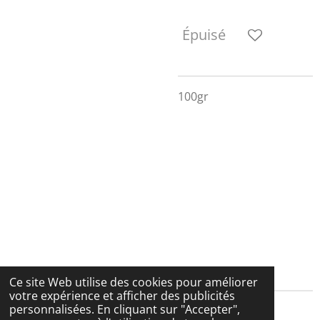
Épuisé
100gr
Ce site Web utilise des cookies pour améliorer
votre expérience et afficher des publicités
personnalisées. En cliquant sur "Accepter",
© 2025 La boutique de Nesquik & ses copines