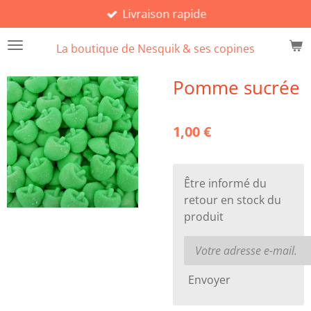
Livraison rapide
Passer
au
La boutique de Nesquik & ses copines
contenu
principal
Pomme sucrée
1,00 €
Être informé du
retour en stock du
produit
Envoyer