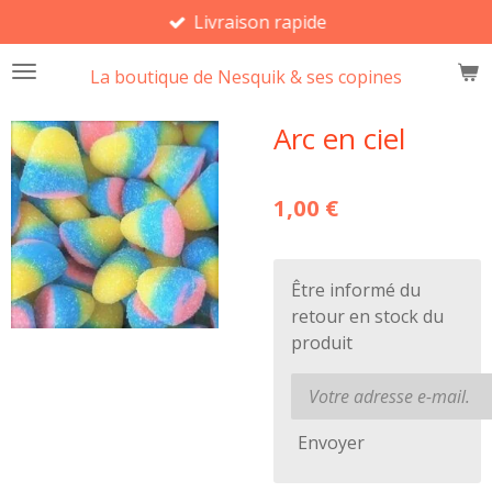
Livraison rapide
Passer
au
La boutique de Nesquik & ses copines
contenu
principal
Arc en ciel
1,00 €
Être informé du
retour en stock du
produit
Envoyer