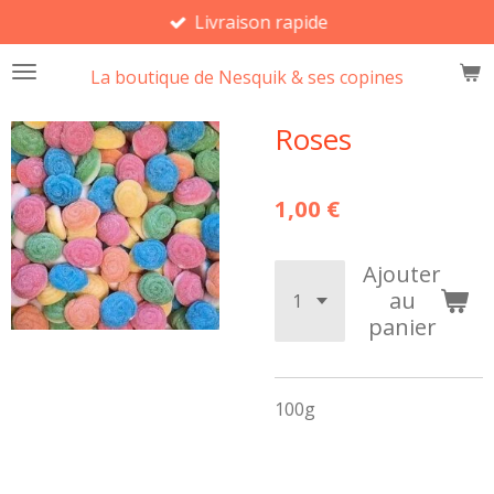
Livraison rapide
Passer
au
La boutique de Nesquik & ses copines
contenu
principal
Roses
1,00 €
Ajouter
au
panier
100g