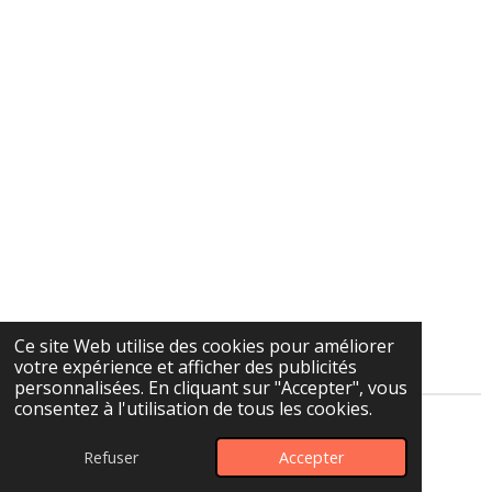
Ce site Web utilise des cookies pour améliorer
votre expérience et afficher des publicités
personnalisées. En cliquant sur "Accepter", vous
consentez à l'utilisation de tous les cookies.
© 2025 La boutique de Nesquik & ses copines
Refuser
Accepter
Propulsé par
Webador