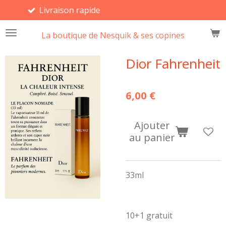
rapide
Large ch
Passer
au
La boutique de Nesquik & ses copines
contenu
principal
Dior Fahrenheit
6,00 €
Ajouter
au panier
33ml
10+1 gratuit