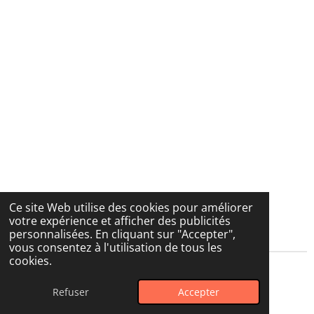
Ce site Web utilise des cookies pour améliorer
votre expérience et afficher des publicités
personnalisées. En cliquant sur "Accepter",
vous consentez à l'utilisation de tous les
cookies.
© 2025 La boutique de Nesquik & ses copines
Refuser
Accepter
Propulsé par
Webador