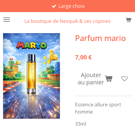
Large choix
Passer
au
La boutique de Nesquik & ses copines
contenu
principal
Parfum mario
7,00 €
Ajouter
au panier
Essence allure sport
homme
33ml