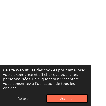
Ce site Web utilise des cookies pour améliorer
votre expérience et afficher des publicités
personnalisées. En cliquant sur "Accepter",
vous consentez à l'utilisation de tous les
cookies.
© 2025 La boutique de Nesquik & ses copines
Refuser
Accepter
Propulsé par
Webador