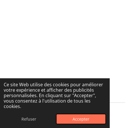
Ce site Web utilise des cookies pour améliorer
votre expérience et afficher des publicités
personnalisées. En cliquant sur "Accepter",
vous consentez à l'utilisation de tous les
cookies.
© 2025 La boutique de Nesquik & ses copines
Refuser
Accepter
Propulsé par
Webador